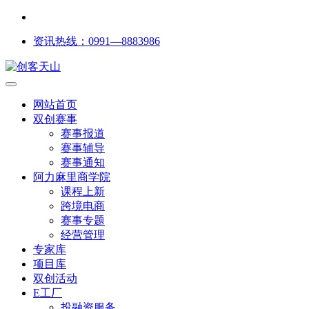
资讯热线：0991—8883986
网站首页
双创赛事
赛事报道
赛事辅导
赛事通知
阿力麻里商学院
课程上新
跨境电商
赛事专题
经营管理
专家库
项目库
双创活动
E工厂
投融资服务