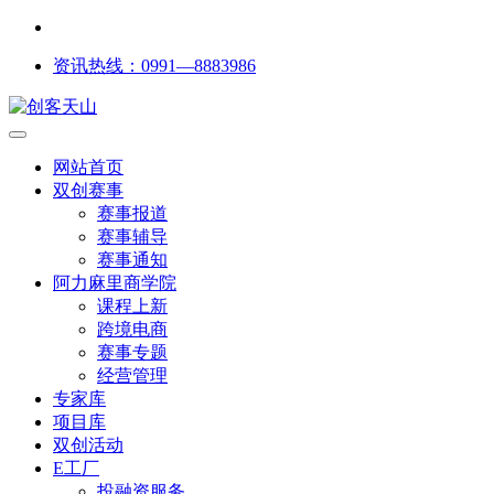
资讯热线：0991—8883986
网站首页
双创赛事
赛事报道
赛事辅导
赛事通知
阿力麻里商学院
课程上新
跨境电商
赛事专题
经营管理
专家库
项目库
双创活动
E工厂
投融资服务